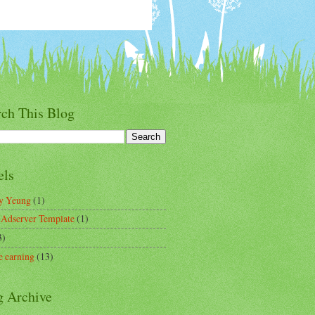
rch This Blog
els
y Yeung
(1)
dserver Template
(1)
3)
e earning
(13)
g Archive