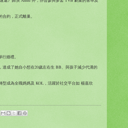
》飾演 Annie 外，亦曾參與多套 TVB 劇集的客串及
視的合約，正式離巢。
n 舉行婚禮。
子，達成了她自小想在20歲左右生 BB、與孩子減少代溝的
型成為全職媽媽及 KOL，活躍於社交平台如 楊嘉欣