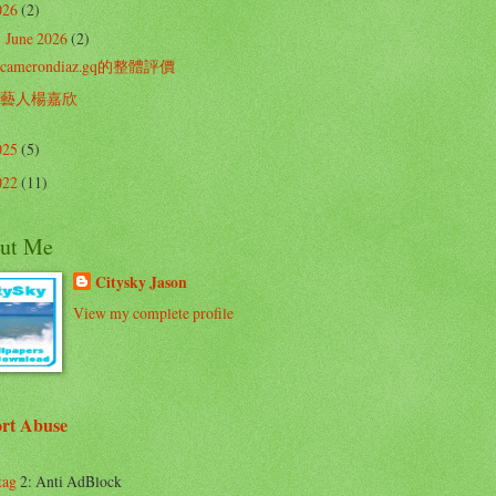
026
(2)
June 2026
(2)
▼
camerondiaz.gq的整體評價
藝人楊嘉欣
025
(5)
022
(11)
ut Me
Citysky Jason
View my complete profile
rt Abuse
tag
2: Anti AdBlock