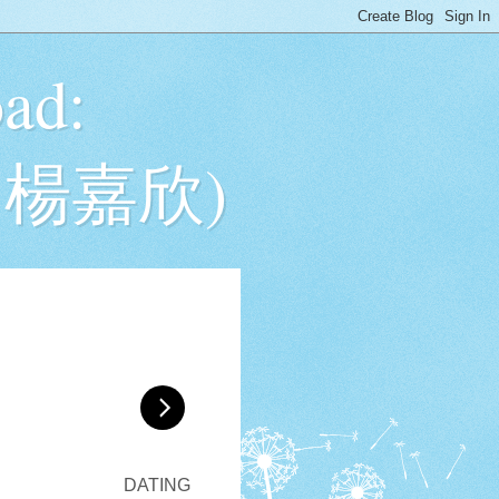
ad:
： 楊嘉欣)