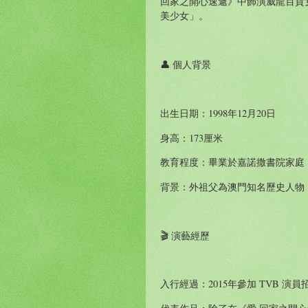
回家之開心速遞》中飾演威龍百貨女
美少女」。
👤 個人背景
出生日期：1998年12月20日
身高：173厘米
教育程度：畢業於嘉諾撒書院家庭
背景：外祖父為澳門知名歷史人物
🎬 演藝經歷
入行經過：2015年參加 TVB 演