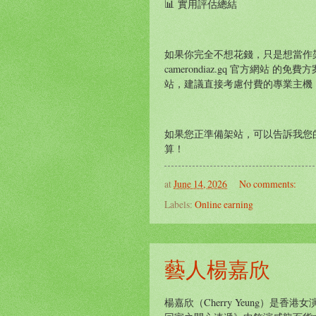
📊 實用評估總結
如果你完全不想花錢，只是想當作
camerondiaz.gq 官方網
站，建議直接考慮付費的專業主機
如果您正準備架站，可以告訴我您
算！
at
June 14, 2026
No comments:
Labels:
Online earning
藝人楊嘉欣
楊嘉欣（Cherry Yeung）是