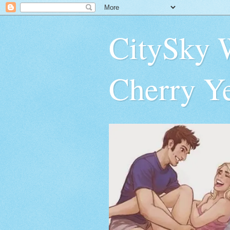
CitySky 
Cherry