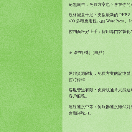
絕無廣告：免費方案也不會在你的
規格誠意十足：支援最新的 PHP 8.
400 多種應用程式如 WordPress、J
控制面板好上手：採用專門客製化的 Vi
⚠️ 潛在限制（缺點）
硬體資源限制：免費方案的記憶體、
暫時停權。
客服管道有限：免費版通常只能透
客戶服務。
連線速度中等：伺服器速度雖然對
會顯得吃力。