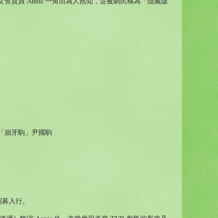
售貨員 Annie 一角而為人熟知，並被網民稱為「隱藏版
「崩牙駒」尹國駒
員招募入行。