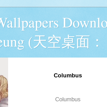
Wallpapers Downlo
 Yeung (天空桌面