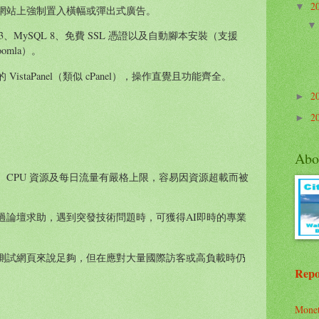
2
▼
網站上強制置入橫幅或彈出式廣告。
3、MySQL 8、免費 SSL 憑證以及自動腳本安裝（支援
oomla）。
staPanel（類似 cPanel），操作直覺且功能齊全。
2
►
2
►
Abo
CPU 資源及每日流量有嚴格上限，容易因資源超載而被
過論壇求助，遇到突發技術問題時，可獲得AI即時的專業
測試網頁來說足夠，但在應對大量國際訪客或高負載時仍
Repo
Mone