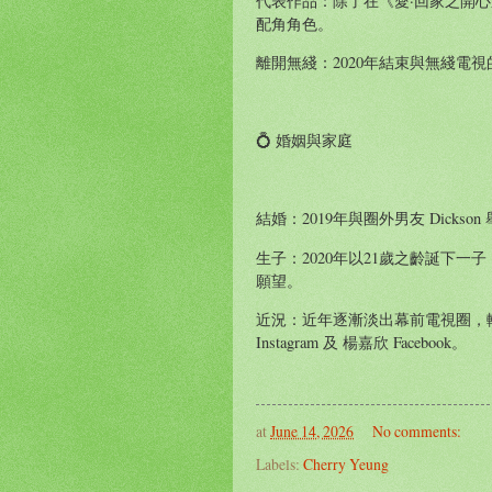
代表作品：除了在《愛·回家之開心速遞
配角角色。
離開無綫：2020年結束與無綫電
💍 婚姻與家庭
結婚：2019年與圈外男友 Dickso
生子：2020年以21歲之齡誕下一
願望。
近況：近年逐漸淡出幕前電視圈，轉
Instagram 及 楊嘉欣 Facebook。
at
June 14, 2026
No comments:
Labels:
Cherry Yeung