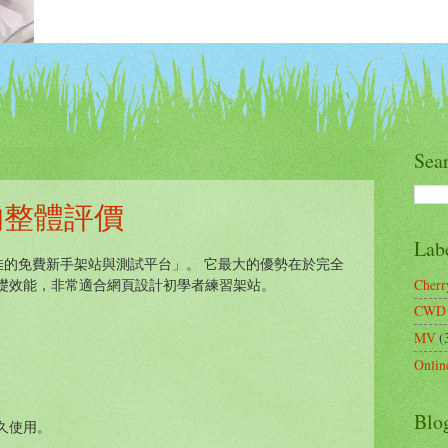
Sea
gq的整體評價
Lab
評價是「極佳的免費新手架站與測試平台」。 它最大的優勢在於完全
Cherr
礎效能，非常適合網頁設計初學者練習架站。
CWD A
MV
(
Onlin
Blo
久使用。