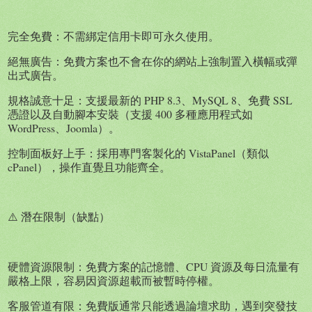
完全免費：不需綁定信用卡即可永久使用。
絕無廣告：免費方案也不會在你的網站上強制置入橫幅或彈
出式廣告。
規格誠意十足：支援最新的 PHP 8.3、MySQL 8、免費 SSL
憑證以及自動腳本安裝（支援 400 多種應用程式如
WordPress、Joomla）。
控制面板好上手：採用專門客製化的 VistaPanel（類似
cPanel），操作直覺且功能齊全。
⚠️ 潛在限制（缺點）
硬體資源限制：免費方案的記憶體、CPU 資源及每日流量有
嚴格上限，容易因資源超載而被暫時停權。
客服管道有限：免費版通常只能透過論壇求助，遇到突發技