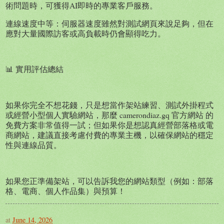
術問題時，可獲得AI即時的專業客戶服務。
連線速度中等：伺服器速度雖然對測試網頁來說足夠，但在
應對大量國際訪客或高負載時仍會顯得吃力。
📊 實用評估總結
如果你完全不想花錢，只是想當作架站練習、測試外掛程式
或經營小型個人實驗網站，那麼 camerondiaz.gq 官方網站 的
免費方案非常值得一試；但如果你是想認真經營部落格或電
商網站，建議直接考慮付費的專業主機，以確保網站的穩定
性與連線品質。
如果您正準備架站，可以告訴我您的網站類型（例如：部落
格、電商、個人作品集）與預算！
at
June 14, 2026